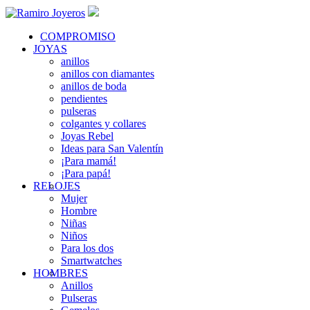
COMPROMISO
JOYAS
anillos
anillos con diamantes
anillos de boda
pendientes
pulseras
colgantes y collares
Joyas Rebel
Ideas para San Valentín
¡Para mamá!
¡Para papá!
RELOJES
Mujer
Hombre
Niñas
Niños
Para los dos
Smartwatches
HOMBRES
Anillos
Pulseras