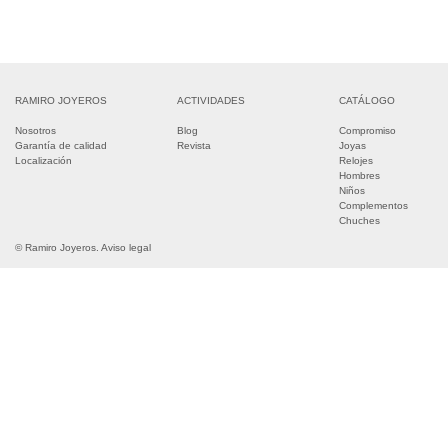
RAMIRO JOYEROS
ACTIVIDADES
CATÁLOGO
Nosotros
Blog
Compromiso
Garantía de calidad
Revista
Joyas
Localización
Relojes
Hombres
Niños
Complementos
Chuches
© Ramiro Joyeros.
Aviso legal